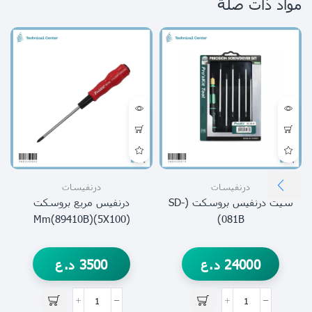
مواد ذات صلة
درنفيسات
درنفيسات
سيت درنفيس بروسكت (SD-
درنفيس مربع بروسكت
(5X100)mm(89410B)
081B)
24000
د.ع
3500
د.ع