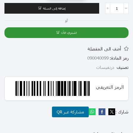
إضافة إلى السلة
أو
اشتري الآن
أضف الى المفضلة
رمز المادة:
090040099
تصنيف
درنفيسات
الرمز التعريفي
شارك :
مشاركة عبر QR