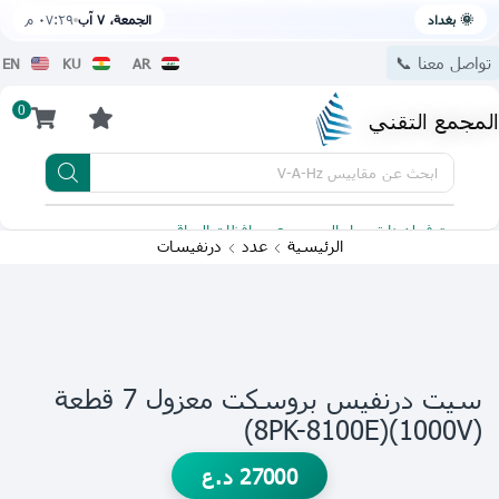
🌞 بغداد
الجمعة، ٧ آب
٠٧:٢٩ م
تواصل معنا 📞
EN
KU
AR
0
المجمع التقني
ابحث عن
مقاييس V-A-Hz
يتوفر لدينا توصيل الى جميع محافظات العراق
تطبيقنا 
الرئيسية
عدد
درنفيسات
سيت درنفيس بروسكت معزول 7 قطعة
(1000V)(8PK-8100E)
27000
د.ع