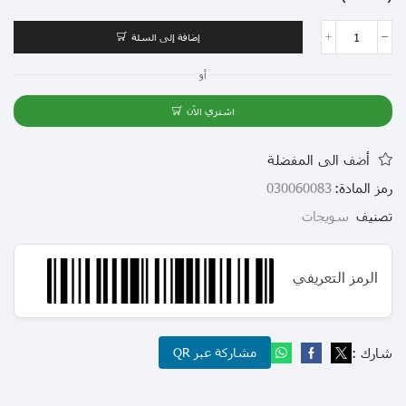
إضافة إلى السلة
أو
اشتري الآن
أضف الى المفضلة
رمز المادة:
030060083
تصنيف
سويجات
الرمز التعريفي
شارك :
مشاركة عبر QR