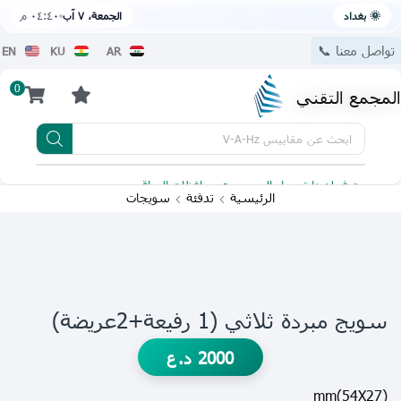
🌞 بغداد
الجمعة، ٧ آب
٠٤:٤٠ م
تواصل معنا 📞
EN
KU
AR
0
المجمع التقني
ابحث عن
مقاييس V-A-Hz
يتوفر لدينا توصيل الى جميع محافظات العراق
تطبيقنا 
الرئيسية
تدفئة
سويجات
سويج مبردة ثلاثي (1 رفيعة+2عريضة)
2000
د.ع
(54X27)mm