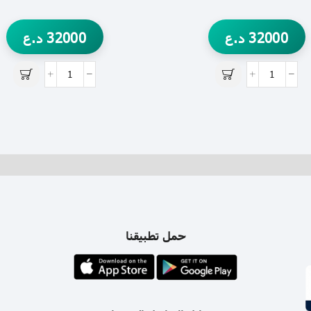
32000
د.ع
32000
د.ع
حمل تطبيقنا