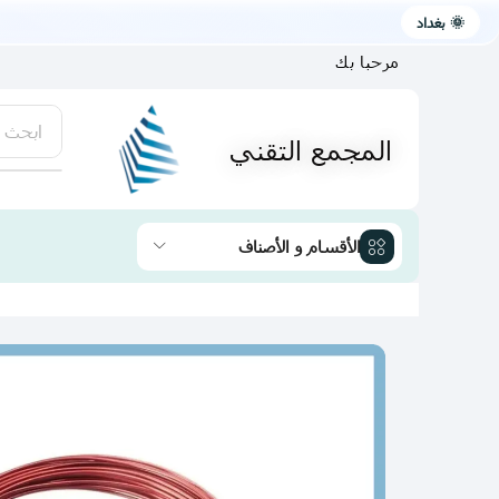
🌞 بغداد
مرحبا بك
ابحث 
المجمع التقني
يتوفر لد
الأقسام و الأصناف