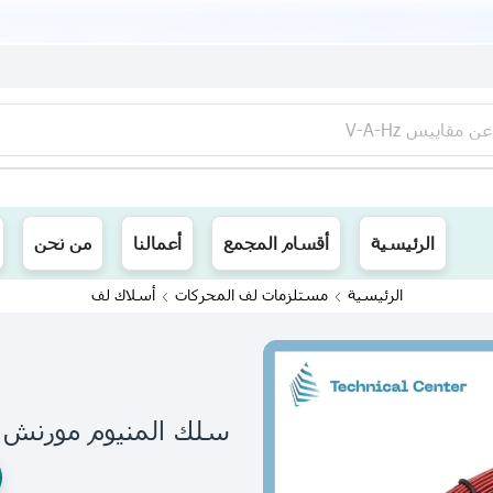
عن
مقاييس V-A-Hz
ينا توصيل الى جميع محافظات العراق
الرئيسية
أقسام المجمع
أعمالنا
من نحن
الرئيسية
مستلزمات لف المحركات
أسلاك لف
سلك المنيوم مورنش (كيج 11.25 =