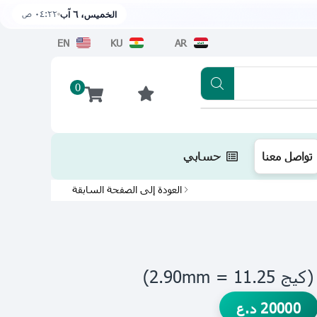
٠٤:٢٢ ص
الخميس، ٦ آب
EN
KU
AR
0
تطبيقنا متوفر الآن على متجر أبل اضغط هن
تواصل معنا
حسابي
العودة إلى الصفحة السابقة
 2.90mm)
20000
د.ع