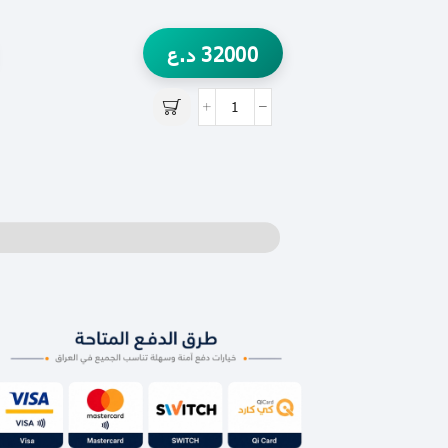
32000
د.ع