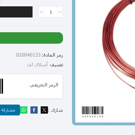
رمز المادة:
020040133
تصنيف
أسلاك لف
الرمز التعريفي
شارك :
مشاركة عب