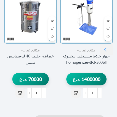
مكائن غذائية
مكائن غذائية
جهاز خلاط مستحلب مختبري
خضاضة حليب 40 لترستانلس
Homogenizer-JRJ-300SH
ستيل
1400000
د.ع
70000
د.ع