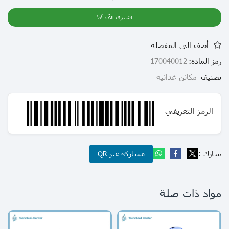
اشتري الآن
أضف الى المفضلة
رمز المادة:
170040012
تصنيف
مكائن غذائية
الرمز التعريفي
شارك :
مشاركة عبر QR
مواد ذات صلة