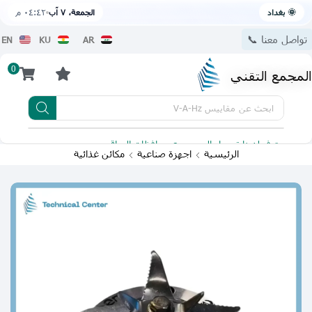
🌞 بغداد
الجمعة، ٧ آب
٠٤:٤٢ م
تواصل معنا 📞
EN
KU
AR
0
المجمع التقني
ابحث عن
مقاييس V-A-Hz
يتوفر لدينا توصيل الى جميع محافظات العراق
تطبيقنا 
الرئيسية
اجهزة صناعية
مكائن غذائية