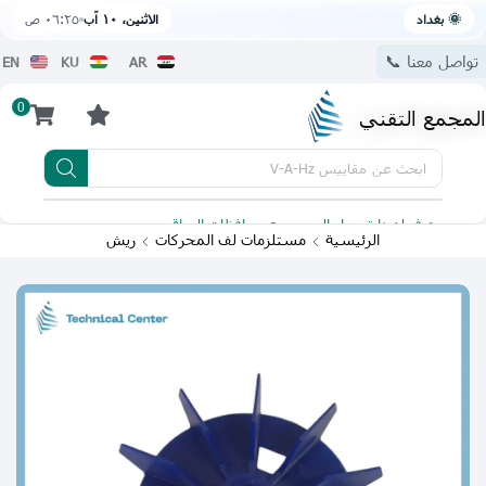
🌞 بغداد
الاثنين، ١٠ آب
٠٦:٢٥ ص
تواصل معنا 📞
EN
KU
AR
0
المجمع التقني
ابحث عن
مقاييس V-A-Hz
يتوفر لدينا توصيل الى جميع محافظات العراق
تطبيقنا 
الرئيسية
مستلزمات لف المحركات
ريش