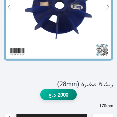
ريشة صغيرة (28mm)
2000
د.ع
170mm