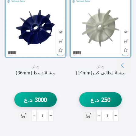
ريش
ريش
ريشة إيطالي كبير(14mm)
ريشة وسط (36mm)
250
د.ع
3000
د.ع