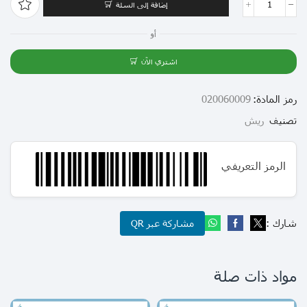
إضافة إلى السلة
أو
اشتري الآن
رمز المادة:
020060009
تصنيف
ريش
الرمز التعريفي
شارك :
مشاركة عبر QR
مواد ذات صلة