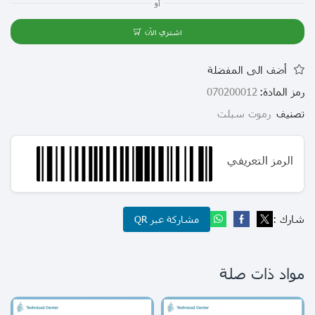
أو
اشتري الآن
أضف الى المفضلة
رمز المادة:
070200012
تصنيف
رموت سبلت
الرمز التعريفي
شارك :
مشاركة عبر QR
مواد ذات صلة