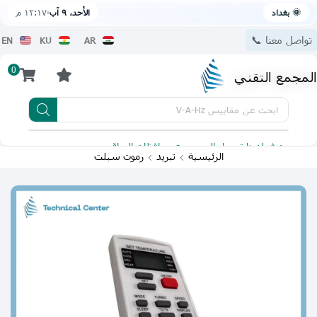
🌞 بغداد
الأحد، ٩ آب
١٢:١٧ م
تواصل معنا 📞
EN
KU
AR
0
المجمع التقني
ابحث عن
مقاييس V-A-Hz
يتوفر لدينا توصيل الى جميع محافظات العراق
تطبيقنا 
الرئيسية
تبريد
رموت سبلت