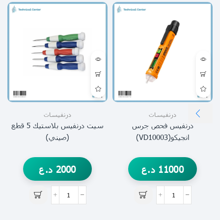
درنفيسات
درنفيسات
درنفيس فحص جرس
سيت درنفيس بلاستيك 5 قطع
انجيكو(VD10003)
(صيني)
11000
د.ع
2000
د.ع