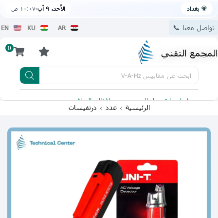
🌞 بغداد
الأحد، ٩ آب
١٠:٠٧ ص
تواصل معنا 📞
EN
KU
AR
0
المجمع التقني
ابحث عن
مقاييس V-A-Hz
يتوفر لدينا توصيل الى جميع محافظات العراق
تطبيقنا 
الرئيسية
عدد
درنفيسات