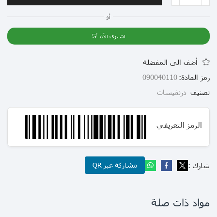
أو
اشتري الآن
أضف الى المفضلة
رمز المادة:
090040110
تصنيف
درنفيسات
الرمز التعريفي
شارك :
مشاركة عبر QR
مواد ذات صلة