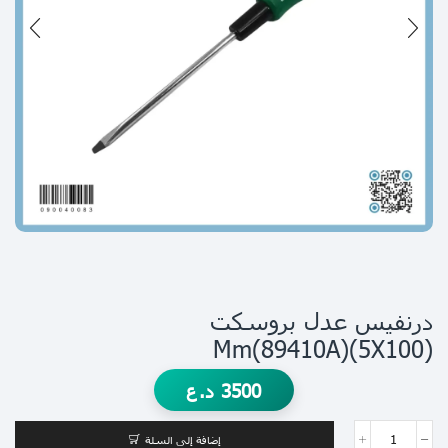
درنفيس عدل بروسكت
(5X100)mm(89410A)
3500
د.ع
إضافة إلى السلة