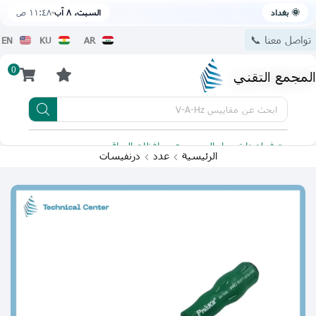
🌞 بغداد
السبت، ٨ آب
١١:٤٨ ص
تواصل معنا 📞
EN
KU
AR
0
المجمع التقني
ابحث عن
مقاييس V-A-Hz
يتوفر لدينا توصيل الى جميع محافظات العراق
تطبيقنا 
الرئيسية
عدد
درنفيسات