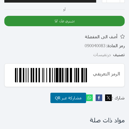
أو
اشتري الآن
أضف الى المفضلة
رمز المادة:
090040083
تصنيف
درنفيسات
الرمز التعريفي
شارك :
مشاركة عبر QR
مواد ذات صلة