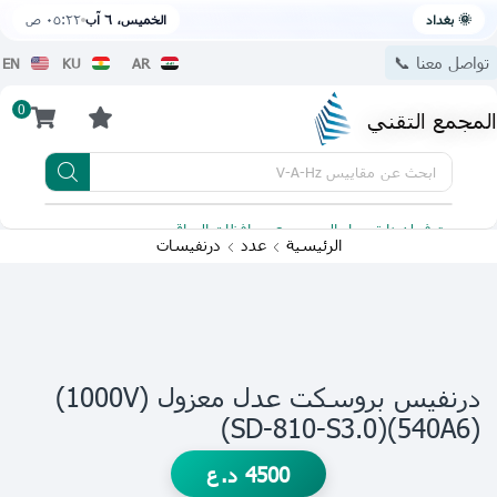
🌞 بغداد
الخميس، ٦ آب
٠٥:٢٢ ص
تواصل معنا 📞
EN
KU
AR
0
المجمع التقني
ابحث عن
مقاييس V-A-Hz
يتوفر لدينا توصيل الى جميع محافظات العراق
تطبيقنا 
الرئيسية
عدد
درنفيسات
درنفيس بروسكت عدل معزول (1000V)
(540A6)(SD-810-S3.0)
4500
د.ع