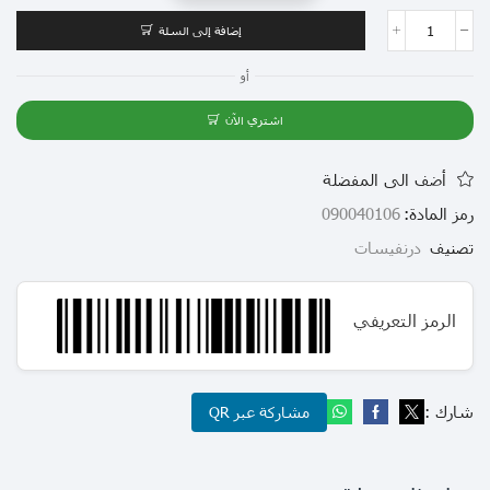
إضافة إلى السلة
أو
اشتري الآن
أضف الى المفضلة
رمز المادة:
090040106
تصنيف
درنفيسات
الرمز التعريفي
شارك :
مشاركة عبر QR