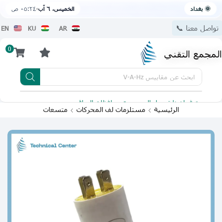
🌞 بغداد
الخميس، ٦ آب
٠٥:٢٤ ص
تواصل معنا 📞
EN
KU
AR
0
المجمع التقني
ابحث عن
مقاييس V-A-Hz
يتوفر لدينا توصيل الى جميع محافظات العراق
تطبيقنا 
الرئيسية
مستلزمات لف المحركات
متسعات