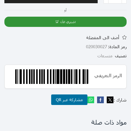
أو
اشتري الآن
أضف الى المفضلة
رمز المادة:
020030027
تصنيف
متسعات
الرمز التعريفي
شارك :
مشاركة عبر QR
مواد ذات صلة