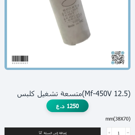
(12.5 Μf-450V)متسعة تشغيل كلبس
1250
د.ع
(38X70)mm
إضافة إلى السلة