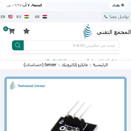
🌞 بغداد
الجمعة، ٧ آب
٠٦:٢٧ ص
تواصل معنا 📞
EN
KU
AR
0
المجمع التقني
ابحث عن
مقاييس V-A-Hz
يتوفر لدينا توصيل الى جميع محافظات العراق
تطبيقنا 
الرئيسية
مايكرو إلكترونيك
Senser (حساسات)