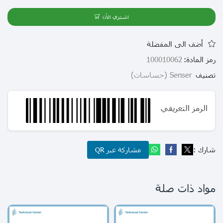
اشتري الآن
أضف الى المفضلة
رمز المادة:
100010062
تصنيف
Senser (حساسات)
الرمز التعريفي
شارك :
مشاركة عبر QR
مواد ذات صلة