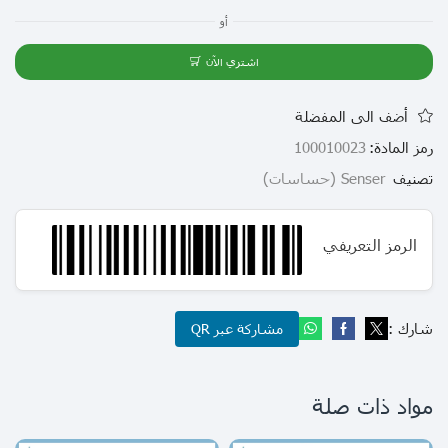
أو
اشتري الآن
أضف الى المفضلة
رمز المادة:
100010023
تصنيف
Senser (حساسات)
الرمز التعريفي
شارك :
مشاركة عبر QR
مواد ذات صلة