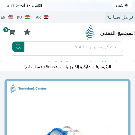
🌞 بغداد
الاثنين، ١٠ آب
١٢:٥٠ م
تواصل معنا 📞
EN
KU
AR
0
المجمع التقني
ابحث عن
مقاييس V-A-Hz
يتوفر لدينا توصيل الى جميع محافظات العراق
تطبيقنا 
الرئيسية
مايكرو إلكترونيك
Senser (حساسات)