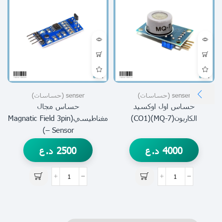
senser (حساسات)
senser (حساسات)
حساس اول اوكسيد
حساس مجال
الكاربون(MQ-7)(CO1)
مغناطيسي(magnatic Field 3pin
– Sensor)
4000
د.ع
2500
د.ع