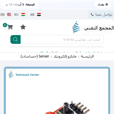
🌞 بغداد
الجمعة، ٧ آب
١٢:٠٥ م
تواصل معنا 📞
EN
KU
AR
0
المجمع التقني
ابحث عن
مقاييس V-A-Hz
يتوفر لدينا توصيل الى جميع محافظات العراق
تطبيقنا 
الرئيسية
مايكرو إلكترونيك
Senser (حساسات)