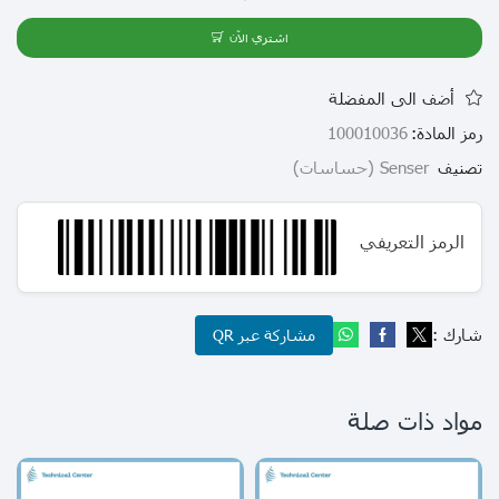
اشتري الآن
أضف الى المفضلة
رمز المادة:
100010036
تصنيف
Senser (حساسات)
الرمز التعريفي
شارك :
مشاركة عبر QR
مواد ذات صلة