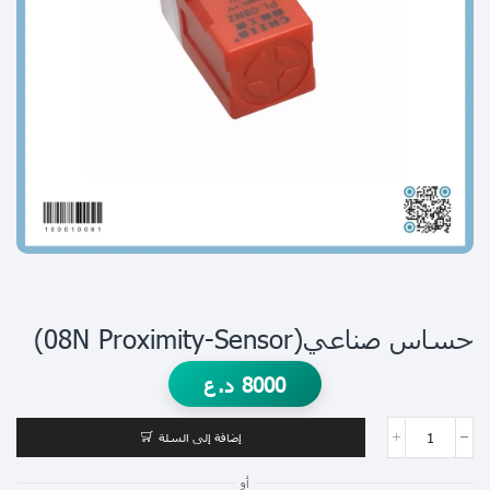
حساس صناعي(08N Proximity-Sensor)
8000
د.ع
إضافة إلى السلة
أو