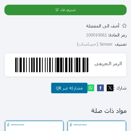
اشتري الآن
أضف الى المفضلة
رمز المادة:
100010061
تصنيف
Senser (حساسات)
الرمز التعريفي
شارك :
مشاركة عبر QR
مواد ذات صلة