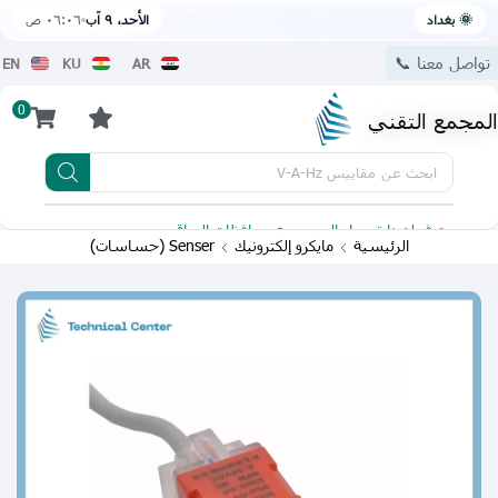
🌞 بغداد
الأحد، ٩ آب
٠٦:٠٦ ص
تواصل معنا 📞
EN
KU
AR
0
المجمع التقني
ابحث عن
مقاييس V-A-Hz
يتوفر لدينا توصيل الى جميع محافظات العراق
تطبيقنا 
الرئيسية
مايكرو إلكترونيك
Senser (حساسات)