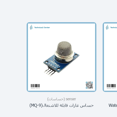
senser (حساسات)
water Flo-
حساس غازات قابلة للاشتعال(MQ-9)
or)