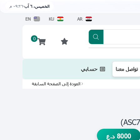
٠٩:٢٦ م
الخميس، ٦ آب
EN
KU
AR
0
تطبيقنا متوفر الآن على متجر أبل اضغط هن
تواصل معنا
حسابي
العودة إلى الصفحة السابقة
8000
د.ع