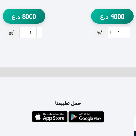
4000
د.ع
8000
د.ع
حمل تطبيقنا