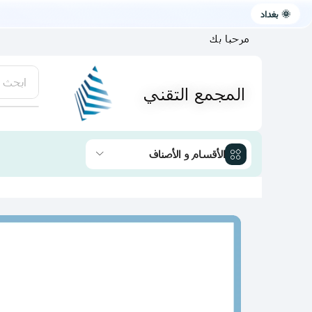
🌞 بغداد
مرحبا بك
ابحث 
المجمع التقني
يتوفر لد
الأقسام و الأصناف