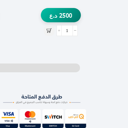
2500
د.ع