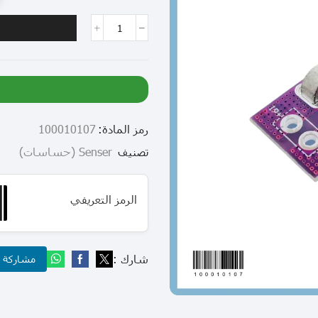
رمز المادة:
100010107
تصنيف
Senser (حساسات)
الرمز التعريفي
شارك :
مشاركة عب