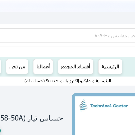
عن
مقاييس V-A-Hz
ينا توصيل الى جميع محافظات العراق
الرئيسية
أقسام المجمع
أعمالنا
من نحن
الرئيسية
مايكرو إلكترونيك
Senser (حساسات)
حساس تيار (ASC758-50A)