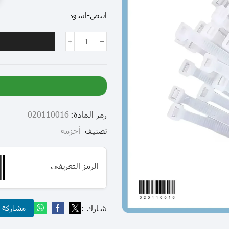
ابيض-اسود
رمز المادة:
020110016
تصنيف
أحزمة
الرمز التعريفي
شارك :
مشاركة عب