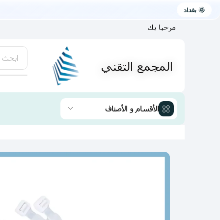
🌞 بغداد
مرحبا بك
ابحث 
المجمع التقني
يتوفر لد
الأقسام و الأصناف