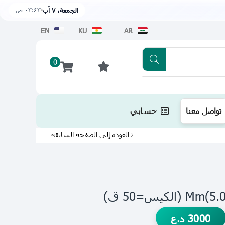
٠٣:٤٣ ص
الجمعة، ٧ آب
EN
KU
AR
0
تطبيقنا متوفر الآن على متجر أبل اضغط هن
تواصل معنا
حسابي
العودة إلى الصفحة السابقة
3000
د.ع