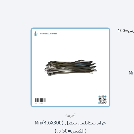
Mm()
أحزمة
حزام ستانلس ستيل Mm(4.6X300)
مربع تعليق حزام 25X25
(الكيس=50 ق)