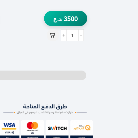
3500
د.ع