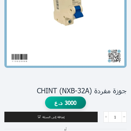
جوزة مفردة (NXB-32A) CHINT
3000
د.ع
إضافة إلى السلة
أو