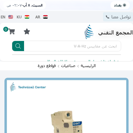
🌞 بغداد
السبت، ٨ آب
٠٢:٠٧ ص
تواصل معنا 📞
EN
KU
AR
0
المجمع التقني
ابحث عن
مقاييس V-A-Hz
يتوفر لدينا توصيل الى جميع محافظات العراق
تطبيقنا 
الرئيسية
صناعيات
قواطع دورة