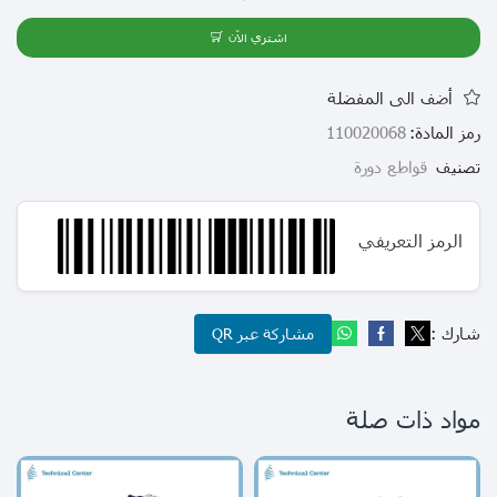
اشتري الآن
أضف الى المفضلة
رمز المادة:
110020068
تصنيف
قواطع دورة
الرمز التعريفي
شارك :
مشاركة عبر QR
مواد ذات صلة