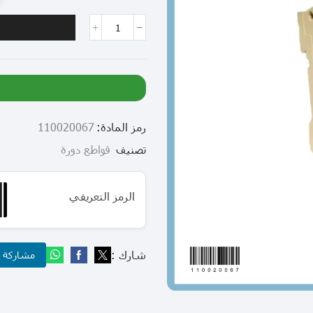
رمز المادة:
110020067
تصنيف
قواطع دورة
الرمز التعريفي
شارك :
مشاركة عب