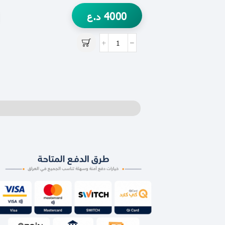
4000
د.ع