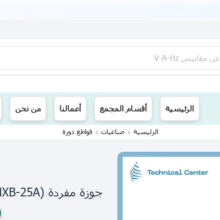
عن
مقاييس V-A-Hz
ينا توصيل الى جميع محافظات العراق
الرئيسية
أقسام المجمع
أعمالنا
من نحن
الرئيسية
صناعيات
قواطع دورة
جوزة مفردة (NXB-25A) CHINT