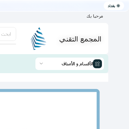
🌞 بغداد
مرحبا بك
ابحث 
المجمع التقني
يتوفر لد
الأقسام و الأصناف