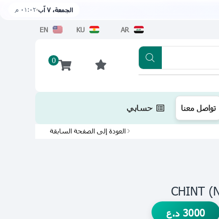
٠١:٠٢ م
الجمعة، ٧ آب
EN
KU
AR
0
تطبيقنا متوفر الآن على متجر أبل اضغط هن
تواصل معنا
حسابي
العودة إلى الصفحة السابقة
3000
د.ع