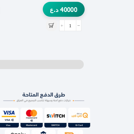
40000
د.ع