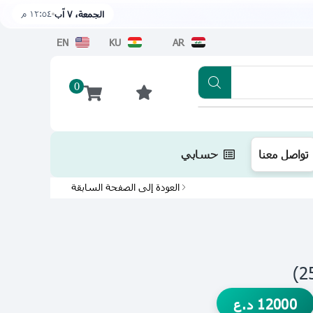
١٢:٥٤ م
الجمعة، ٧ آب
EN
KU
AR
0
تطبيقنا متوفر الآن على متجر أبل اضغط هن
تواصل معنا
حسابي
العودة إلى الصفحة السابقة
12000
د.ع