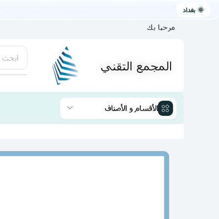
🌞 بغداد
مرحبا بك
ابحث 
المجمع التقني
يتوفر لد
الأقسام و الأصناف