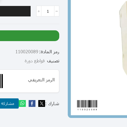
رمز المادة:
110020089
تصنيف
قواطع دورة
الرمز التعريفي
شارك :
مشاركة عب