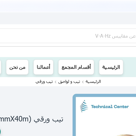
عن
مقاييس V-A-Hz
ينا توصيل الى جميع محافظات العراق
الرئيسية
أقسام المجمع
أعمالنا
من نحن
الرئيسية
تيب و لواصق
تيب ورقي
تيب ورقي (44mmX40m) جوزي