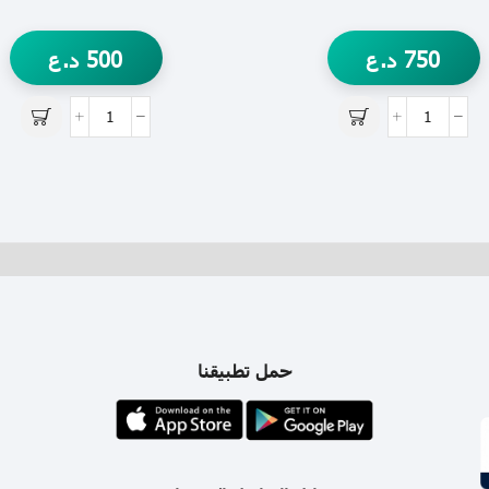
750
د.ع
500
د.ع
حمل تطبيقنا