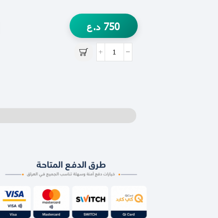
750
د.ع