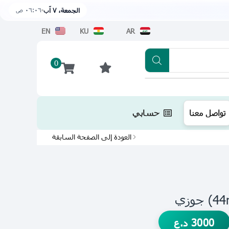
٠٦:٠٦ ص
الجمعة، ٧ آب
EN
KU
AR
0
تطبيقنا متوفر الآن على متجر أبل اضغط هن
تواصل معنا
حسابي
العودة إلى الصفحة السابقة
3000
د.ع