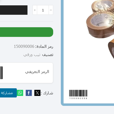
رمز المادة:
150090006
تصنيف
تيب ورقي
الرمز التعريفي
شارك :
مشاركة عب