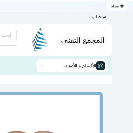
🌞 بغداد
مرحبا بك
ابحث 
المجمع التقني
يتوفر لد
الأقسام و الأصناف