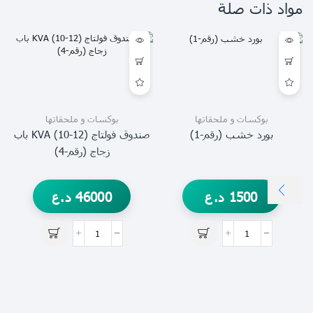
مواد ذات صلة
بوكسات و ملحقاتها
بوكسات و ملحقاتها
بورد خشب (رقم-1)
صندوق فولتاج KVA (10-12) باب
زجاج (رقم-4)
1500
د.ع
46000
د.ع