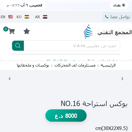
🌞 بغداد
الخميس، ٦ آب
٠٧:٢٢ م
تواصل معنا 📞
EN
KU
AR
0
المجمع التقني
ابحث عن
مقاييس V-A-Hz
يتوفر لدينا توصيل الى جميع محافظات العراق
تطبيقنا 
الرئيسية
مستلزمات لف المحركات
بوكسات و ملحقاتها
بوكس استراحة NO.16
8000
د.ع
(30X22X9.5)cm