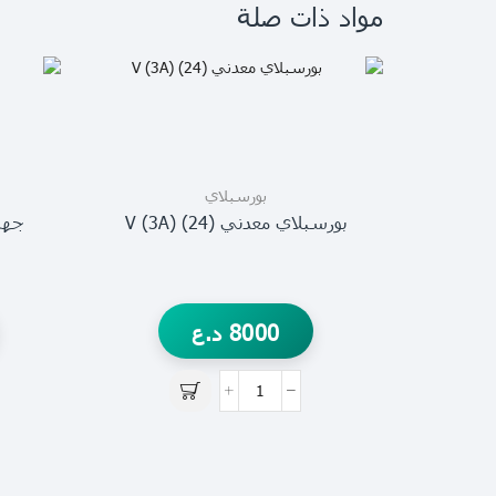
مواد ذات صلة
بورسبلاي
بورسبلاي معدني V (3A) (24)
جهاز ب
8000
د.ع