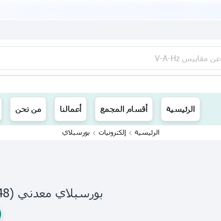
عن
مقاييس V-A-Hz
ينا توصيل الى جميع محافظات العراق
الرئيسية
أقسام المجمع
أعمالنا
من نحن
الرئيسية
إلكترونيات
بورسبلاي
بورسبلاي معدني V (5A) (48)