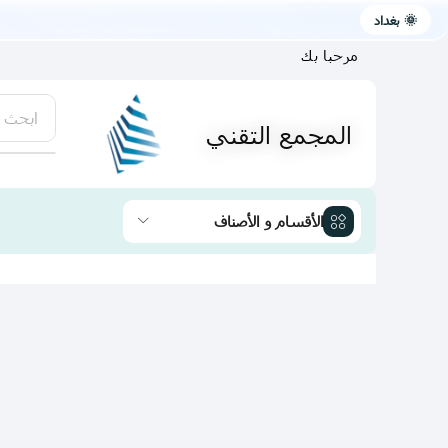
🌞 بغداد
مرحبا بك
ابحث 
المجمع التقني
يتوفر لد
الأقسام و الأصناف