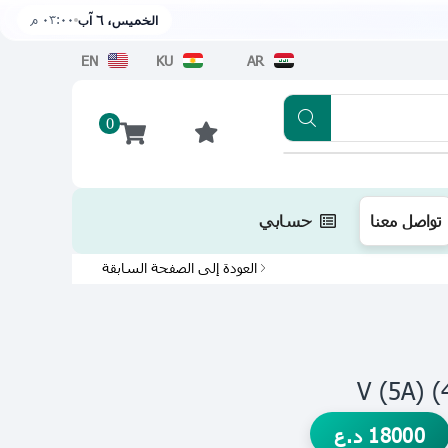
٠٣:٠٠ م
الخميس، ٦ آب
EN
KU
AR
0
تطبيقنا متوفر الآن على متجر أبل اضغط هن
تواصل معنا
حسابي
العودة إلى الصفحة السابقة
18000
د.ع