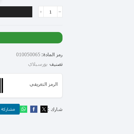
رمز المادة:
010050065
تصنيف
بورسبلاي
الرمز التعريفي
شارك :
مشاركة عب