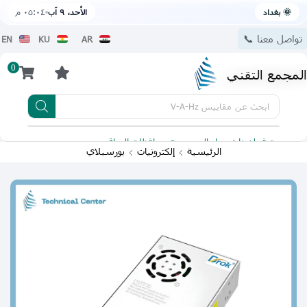
🌞 بغداد
الأحد، ٩ آب
٠٥:٠٤ م
تواصل معنا 📞
EN
KU
AR
0
المجمع التقني
ابحث عن
مقاييس V-A-Hz
يتوفر لدينا توصيل الى جميع محافظات العراق
تطبيقنا 
الرئيسية
إلكترونيات
بورسبلاي