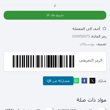
أو
اشتري الآن
أضف الى المفضلة
رمز المادة:
010050075
تصنيف
بورسبلاي
الرمز التعريفي
شارك :
مشاركة عبر QR
مواد ذات صلة