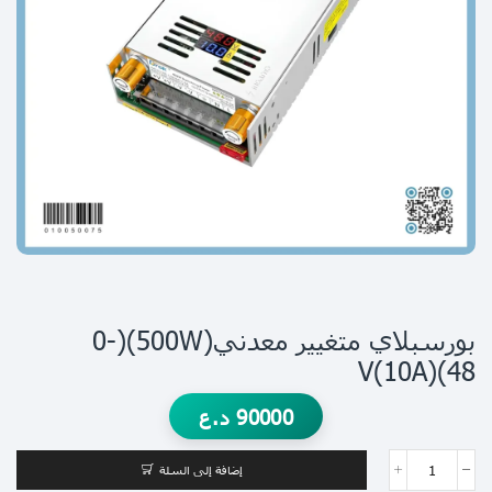
بورسبلاي متغيير معدني(500W)(0-
48)V(10A)
90000
د.ع
إضافة إلى السلة