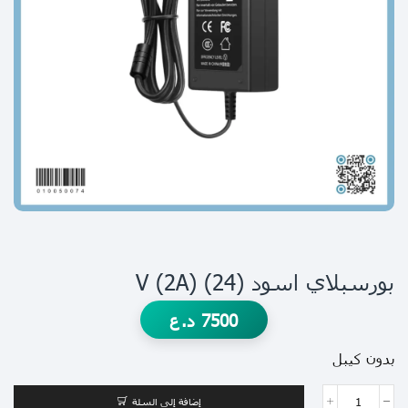
بورسبلاي اسود V (2A) (24)
7500
د.ع
بدون كيبل
إضافة إلى السلة