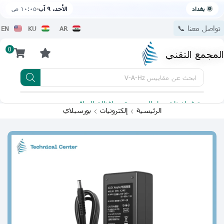
🌞 بغداد
الأحد، ٩ آب
١٠:٠٥ ص
تواصل معنا 📞
EN
KU
AR
0
المجمع التقني
ابحث عن
مقاييس V-A-Hz
يتوفر لدينا توصيل الى جميع محافظات العراق
تطبيقنا 
الرئيسية
إلكترونيات
بورسبلاي