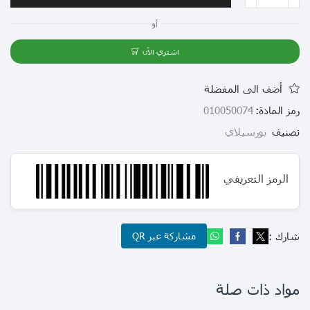
أو
اشتري الآن
أضف الى المفضلة
رمز المادة:
010050074
تصنيف
بورسبلاي
الرمز التعريفي
شارك :
مشاركة عبر QR
مواد ذات صلة