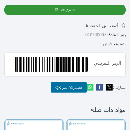
اشتري الآن
أضف الى المفضلة
رمز المادة:
010340007
تصنيف
فيش
الرمز التعريفي
شارك :
مشاركة عبر QR
مواد ذات صلة