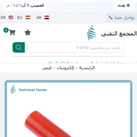
🌞 بغداد
الخميس، ٦ آب
٠٦:٤٦ م
تواصل معنا 📞
EN
KU
AR
0
المجمع التقني
ابحث عن
مقاييس V-A-Hz
يتوفر لدينا توصيل الى جميع محافظات العراق
تطبيقنا 
الرئيسية
إلكترونيات
فيش