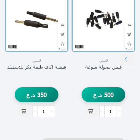
فيش
فيش
فيش محولة منوعة
فيشة اكاي طلقة ذكر بلاستيك
500
د.ع
350
د.ع