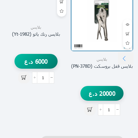
بلايس
بلايس رنك ياتو (yt-1982)
بلايس
6000
د.ع
بلايس قفل بروسكت (PN-378D)
ب
20000
د.ع