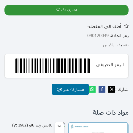
اشتري الآن
أضف الى المفضلة
رمز المادة:
090120049
تصنيف
بلايس
الرمز التعريفي
شارك :
مشاركة عبر QR
مواد ذات صلة