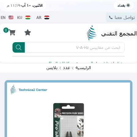
🌞 بغداد
الاثنين، ١٠ آب
١١:١٩ م
تواصل معنا 📞
EN
KU
AR
0
المجمع التقني
ابحث عن
مقاييس V-A-Hz
يتوفر لدينا توصيل الى جميع محافظات العراق
تطبيقنا 
الرئيسية
عدد
بلايس