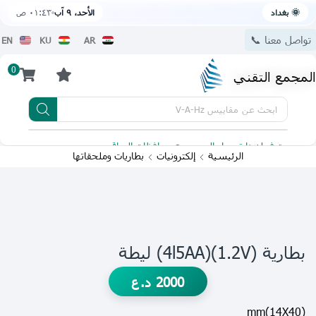
🌞 بغداد
الأحد، ٩ آب
٠١:٤٣ ص
تواصل معنا 📞
EN
KU
AR
0
المجمع التقني
ابحث عن
مقاييس V-A-Hz
يتوفر لدينا توصيل الى جميع محافظات العراق
تطبيقنا 
الرئيسية
إلكترونيات
بطاريات وملحقاتها
بطارية (1.2V)(4l5AA) ليطة
2000
د.ع
(14X40)mm