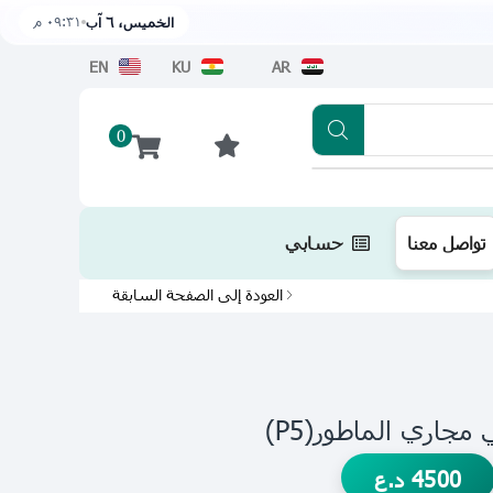
٠٩:٣١ م
الخميس، ٦ آب
EN
KU
AR
0
تطبيقنا متوفر الآن على متجر أبل اضغط هن
تواصل معنا
حسابي
العودة إلى الصفحة السابقة
مجاري الماطور(P5)
4500
د.ع