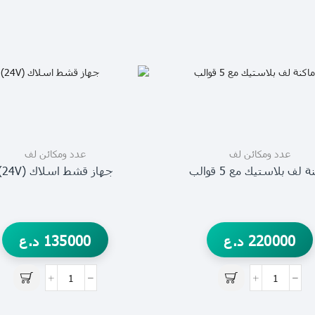
عدد ومكائن لف
عدد ومكائن لف
ة لف بلاستيك مع 5 قوالب
جهاز قشط اسلاك (24V)
220000
د.ع
135000
د.ع