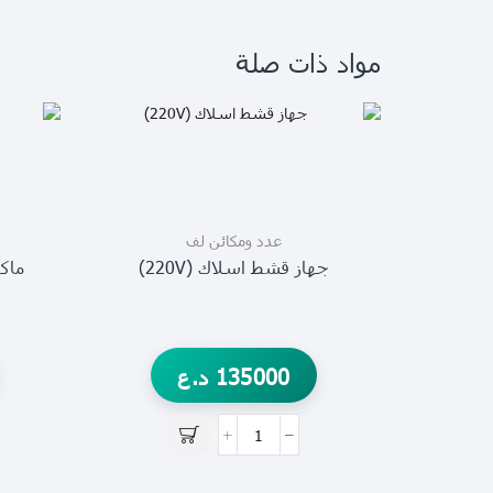
مواد ذات صلة
عدد ومكائن لف
جهاز قشط اسلاك (220V)
ماكن
135000
د.ع