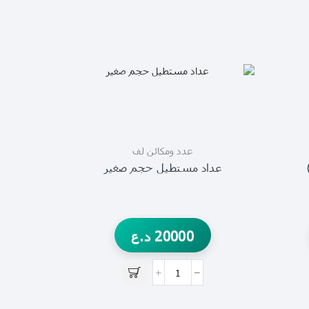
عدد ومكائن لف
عداد مستطيل حجم صغير
20000
د.ع
عداد مست