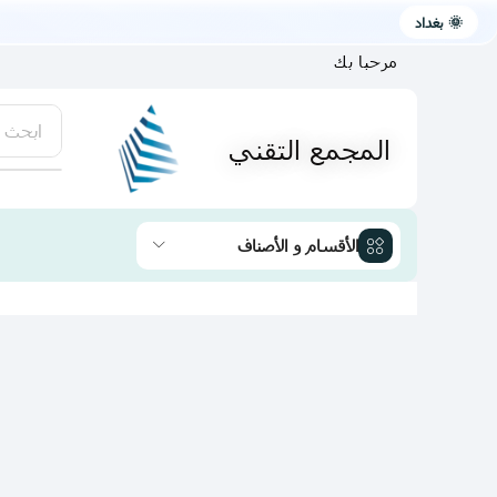
🌞 بغداد
مرحبا بك
ابحث 
المجمع التقني
يتوفر لد
الأقسام و الأصناف