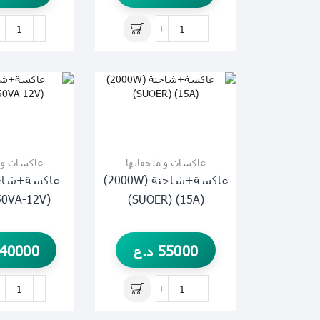
عاكسات و ملحقاتها
عاكسات و م
عاكسة+شاحنة (2000W)
(950VA-12V) (B.S)
(15A) (SUOER)
55000
د.ع
40000