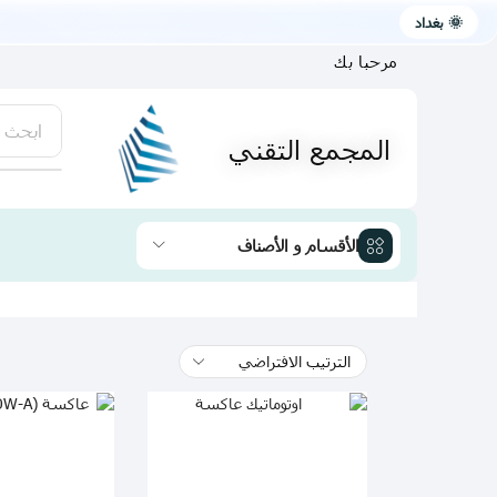
🌞 بغداد
مرحبا بك
ابحث 
المجمع التقني
يتوفر لد
الأقسام و الأصناف