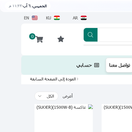
١١:٢٣ م
الخميس، ٦ آب
EN
KU
AR
0
تطبيقنا متوفر الآن على متجر أبل اضغط هن
تواصل معنا
حسابي
العودة إلى الصفحة السابقة
أعرض