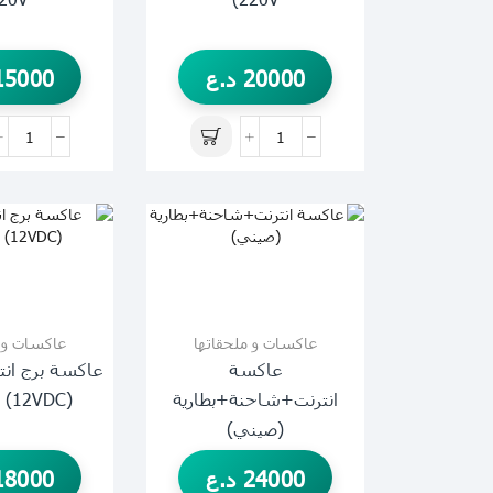
20000
د.ع
15000
عاكسات و ملحقاتها
عاكسات و م
عاكسة
انترنت+شاحنة+بطارية
(12VDC) الكترونية
(صيني)
24000
د.ع
18000