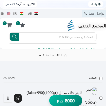
🌞 بغداد
الاثنين، ١٠ آب
٠٨:٤٨ ص
تواصل معنا 📞
EN
KU
AR
1
0
المجمع التقني
ابحث عن
مقاييس V-A-Hz
يتوفر لدينا توصيل الى جميع محافظات العراق
تطبيقنا 
القائمة المفضلة
المادة
ACTION
كلينر جاف سائل (1000gr)(falcon990)
8000
د.ع