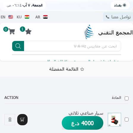
🌞 بغداد
الجمعة، ٧ آب
٠٦:١٤ ص
تواصل معنا 📞
EN
KU
AR
1
0
المجمع التقني
ابحث عن
مقاييس V-A-Hz
يتوفر لدينا توصيل الى جميع محافظات العراق
تطبيقنا 
القائمة المفضلة
المادة
ACTION
سيار صناعي ثلاثي
4000
د.ع