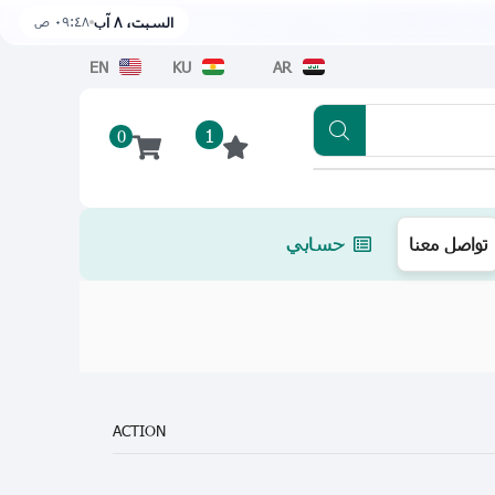
٠٩:٤٨ ص
السبت، ٨ آب
EN
KU
AR
1
0
تطبيقنا متوفر الآن على متجر أبل اضغط هن
تواصل معنا
حسابي
ACTION