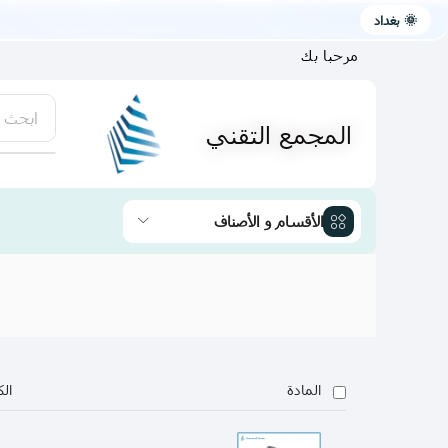
🌞 بغداد
مرحبا بك
ابحث 
المجمع التقني
يتوفر لد
الأقسام و الأصناف
المادة
الك