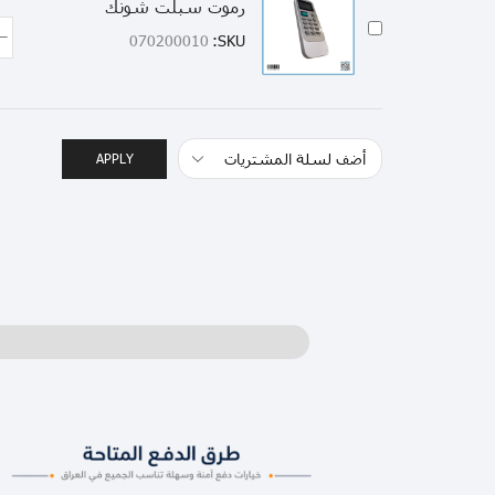
رموت سبلت شونك
070200010
SKU:
APPLY