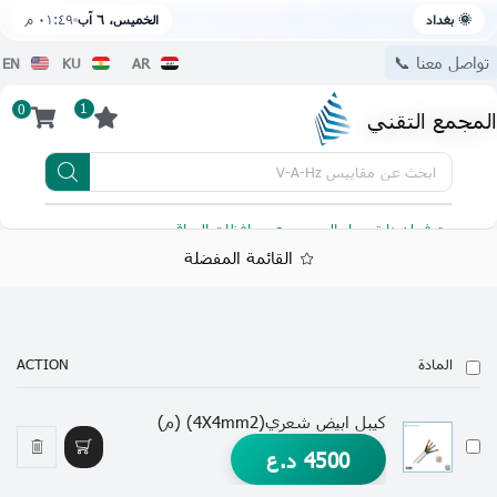
🌞 بغداد
الخميس، ٦ آب
٠١:٤٩ م
تواصل معنا 📞
EN
KU
AR
1
0
المجمع التقني
ابحث عن
مقاييس V-A-Hz
يتوفر لدينا توصيل الى جميع محافظات العراق
تطبيقنا 
القائمة المفضلة
المادة
ACTION
كيبل ابيض شعري(4X4mm2) (م)
4500
د.ع