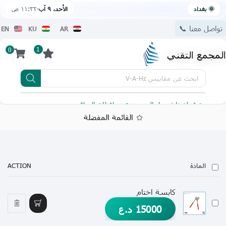
🌞 بغداد
الأحد، ٩ آب
١١:٣٢ ص
تواصل معنا 📞
EN
KU
AR
1
0
المجمع التقني
ابحث عن
مقاييس V-A-Hz
يتوفر لدينا توصيل الى جميع محافظات العراق
تطبيقنا 
القائمة المفضلة
المادة
ACTION
كابسة اختام
15000
د.ع