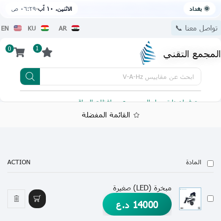
🌞 بغداد
الاثنين، ١٠ آب
٠٦:٢٩ ص
تواصل معنا 📞
EN
KU
AR
1
0
المجمع التقني
ابحث عن
مقاييس V-A-Hz
يتوفر لدينا توصيل الى جميع محافظات العراق
تطبيقنا 
القائمة المفضلة
المادة
ACTION
مبخرة (LED) صغيرة
14000
د.ع