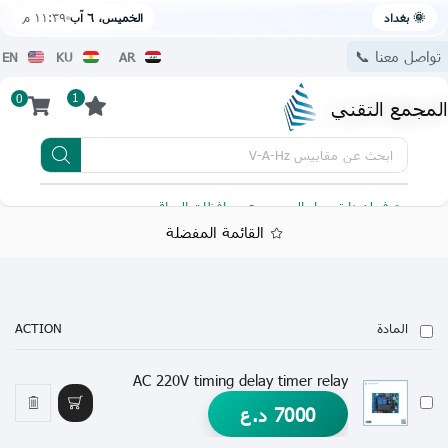
🌞 بغداد
الخميس، ٦ آب
١١:٣٩ م
تواصل معنا 📞
EN
KU
AR
1
0
المجمع التقني
ابحث عن
مقاييس V-A-Hz
يتوفر لدينا توصيل الى جميع محافظات العراق
تطبيقنا 
القائمة المفضلة
المادة
ACTION
AC 220V timing delay timer relay
7000
د.ع