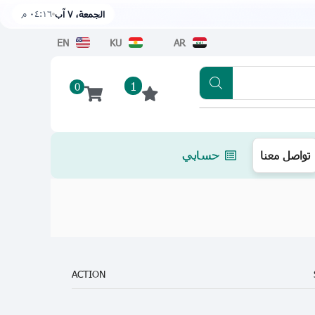
٠٤:١٦ م
الجمعة، ٧ آب
EN
KU
AR
1
0
تطبيقنا متوفر الآن على متجر أبل اضغط هن
تواصل معنا
حسابي
ACTION