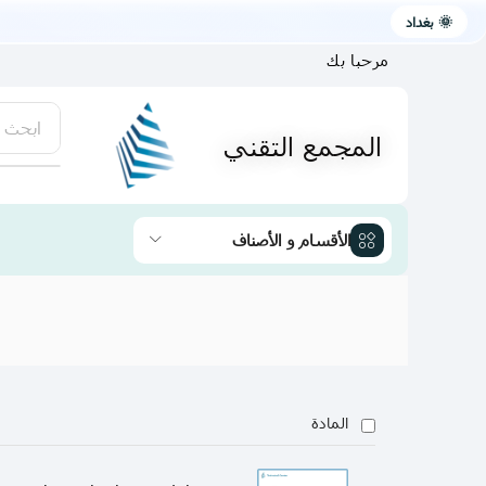
🌞 بغداد
مرحبا بك
ابحث 
المجمع التقني
يتوفر لد
الأقسام و الأصناف
المادة