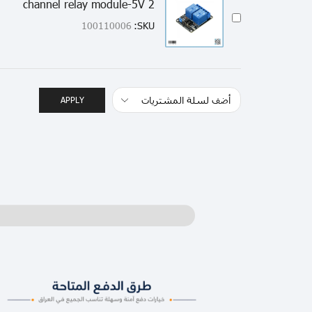
2 channel relay module-5V
100110006
SKU:
APPLY