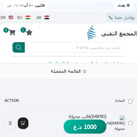
🌞 بغداد
الاثنين، ١٠ آب
٠٦:٠٧ ص
تواصل معنا 📞
EN
KU
AR
1
0
المجمع التقني
ابحث عن
مقاييس V-A-Hz
يتوفر لدينا توصيل الى جميع محافظات العراق
تطبيقنا 
القائمة المفضلة
المادة
ACTION
(64X90)قالب محولة
1000
د.ع