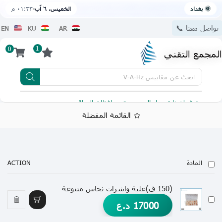
🌞 بغداد
الخميس، ٦ آب
٠١:٣٣ م
تواصل معنا 📞
EN
KU
AR
1
0
المجمع التقني
ابحث عن
مقاييس V-A-Hz
يتوفر لدينا توصيل الى جميع محافظات العراق
تطبيقنا 
القائمة المفضلة
المادة
ACTION
(150 ق)علبة واشرات نحاس متنوعة
17000
د.ع