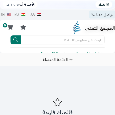
🌞 بغداد
الأحد، ٩ آب
١٠:٠٥ ص
تواصل معنا 📞
EN
KU
AR
0
المجمع التقني
ابحث عن
مقاييس V-A-Hz
يتوفر لدينا توصيل الى جميع محافظات العراق
تطبيقنا 
القائمة المفضلة
قائمتك فارغة